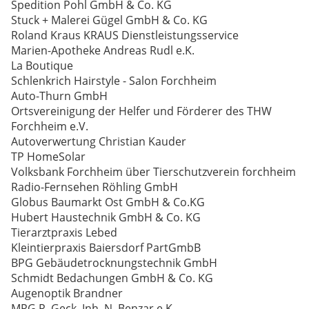
Spedition Pohl GmbH & Co. KG
Stuck + Malerei Gügel GmbH & Co. KG
Roland Kraus KRAUS Dienstleistungsservice
Marien-Apotheke Andreas Rudl e.K.
La Boutique
Schlenkrich Hairstyle - Salon Forchheim
Auto-Thurn GmbH
Ortsvereinigung der Helfer und Förderer des THW
Forchheim e.V.
Autoverwertung Christian Kauder
TP HomeSolar
Volksbank Forchheim über Tierschutzverein forchheim
Radio-Fernsehen Röhling GmbH
Globus Baumarkt Ost GmbH & Co.KG
Hubert Haustechnik GmbH & Co. KG
Tierarztpraxis Lebed
Kleintierpraxis Baiersdorf PartGmbB
BPG Gebäudetrocknungstechnik GmbH
Schmidt Bedachungen GmbH & Co. KG
Augenoptik Brandner
MRG R. Geck, Inh. N. Benzar e.K.