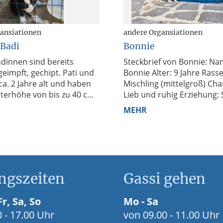
ansiationen
andere Organsiationen
 Badi
Bonnie
dinnen sind bereits
Steckbrief von Bonnie: Name:
 geimpft, gechipt. Pati und
Bonnie Alter: 9 Jahre Rasse:
ca. 2 Jahre alt und haben
Mischling (mittelgroß) Charakter:
lterhöhe von bis zu 40 cm.
Lieb und ruhig Erziehung: Sie
ozial, gehorsam,
...
beherrscht die Grundko
MEHR
ngszeiten
Gassi gehen
r, Sa, So
Mo - Sa
 - 17.00 Uhr
von 09.00 - 11.00 Uhr