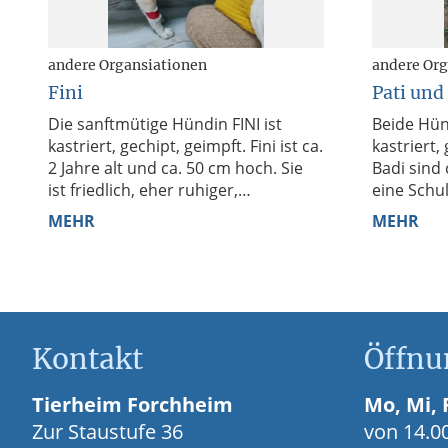
andere Organsiationen
andere Org
Fini
Pati und
Die sanftmütige Hündin FINI ist
Beide Hün
kastriert, gechipt, geimpft. Fini ist ca.
kastriert,
2 Jahre alt und ca. 50 cm hoch. Sie
Badi sind 
ist friedlich, eher ruhiger,
eine Schu
unkompliziert und versteht
...
Sie sind s
MEHR
MEHR
Kontakt
Öffnu
Tierheim Forchheim
Mo, Mi, F
Zur Staustufe 36
von 14.00